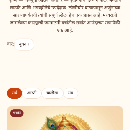
कृष्ण — विष्णूंचा आठवा अवतार — वृंदावनाचे दिव्य गोपाल, भक्तांचे
लाडके आणि भगवद्गीतेचे उपदेशक. लोणीचोर बाळापासून अर्जुनाच्या
सारथ्यापर्यंतची त्यांची संपूर्ण लीला हेच एक शास्त्र आहे. मध्यरात्री
जन्मलेल्या कान्ह्याची जन्माष्टमी वर्षातील सर्वांत आनंदाच्या सणांपैकी
एक आहे.
वार:
बुधवार
सर्व
आरती
चालीसा
मंत्र
मराठी