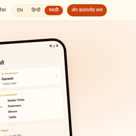
EN
हिन्दी
मराठी
शिका
अ‍ॅप डाउनलोड करा