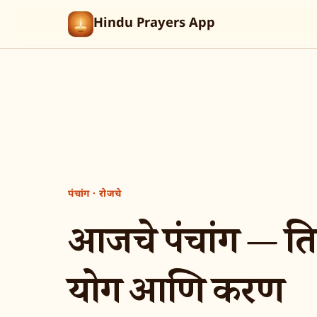
Hindu Prayers App
पंचांग · रोजचे
आजचे पंचांग — तिथी,
योग आणि करण