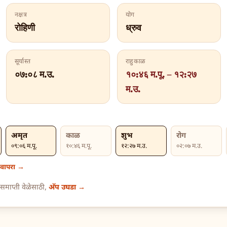
नक्षत्र
योग
रोहिणी
ध्रुव
सूर्यास्त
राहुकाळ
०७:०८ म.उ.
१०:४६ म.पू. – १२:२७
म.उ.
अमृत
काळ
शुभ
रोग
०९:०६ म.पू.
१०:४६ म.पू.
१२:२७ म.उ.
०२:०७ म.उ.
न वापरा →
समाप्ती वेळेसाठी,
अ‍ॅप उघडा →