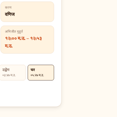
करण
वणिज
अभिजीत मुहूर्त
१२:०० म.उ. – १२:५३
म.उ.
उद्वेग
चर
०३:४७ म.उ.
०५:२७ म.उ.