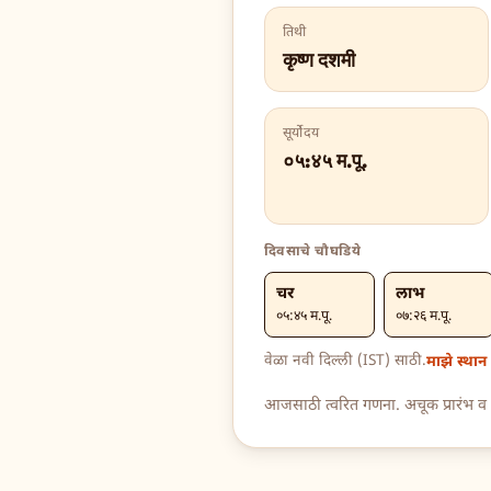
तिथी
कृष्ण दशमी
सूर्योदय
०५:४५ म.पू.
दिवसाचे चौघडिये
चर
लाभ
०५:४५ म.पू.
०७:२६ म.पू.
वेळा नवी दिल्ली (IST) साठी.
माझे स्था
आजसाठी त्वरित गणना. अचूक प्रारंभ व 