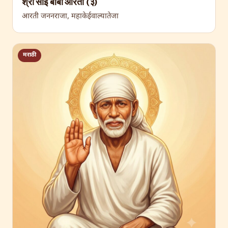
श्री साईं बाबा आरती (३)
आरती जननराजा, महाकेईवाल्यातेजा
मराठी