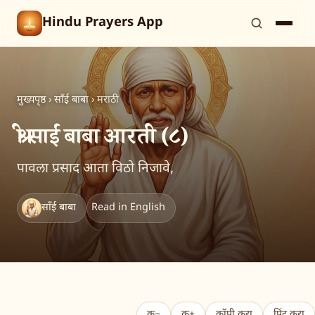
Hindu Prayers App
मुख्यपृष्ठ
›
साँई बाबा
›
मराठी
श्री साईं बाबा आरती (८)
पावला प्रसाद आता विठो निजावे,
साँई बाबा
Read in English
क−
क+
कॉपी करा
प्रिंट करा