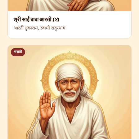
श्री साईं बाबा आरती (४)
आरती तुकाराम, स्वामी सद्गुरधाम
मराठी