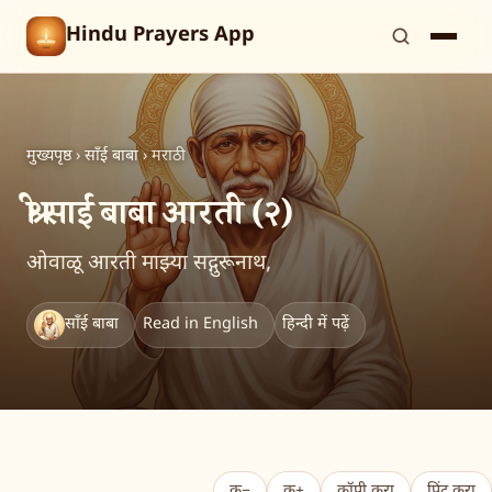
Hindu Prayers App
मुख्यपृष्ठ
›
साँई बाबा
›
मराठी
श्री साईं बाबा आरती (२)
ओवाळू आरती माझ्या सद्गुरूनाथ,
साँई बाबा
Read in English
हिन्दी में पढ़ें
क−
क+
कॉपी करा
प्रिंट करा