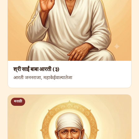
श्री साईं बाबा आरती (३)
आरती जननराजा, महाकेईवाल्यातेजा
मराठी