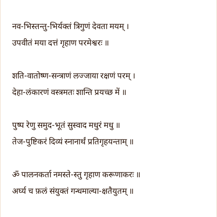
नव-भिस्तन्तु-भिर्यक्तं त्रिगुणं देवता मयम् ।
उपवीतं मया दत्तं गृहाण परमेश्वरः ॥
शति-वातोष्ण-सन्त्राणं लज्जाया रक्षणं परम् ।
देहा-लंकारणं वस्त्रमतः शान्ति प्रयच्छ में ॥
पुष्प रेणु समुद-भूतं सुस्वाद मधुरं मधु ॥
तेज-पुष्टिकरं दिव्यं स्नानार्थं प्रतिगृहयन्ताम् ॥
ॐ पालनकर्ता नमस्ते-स्तु गृहाण करूणाकरः ॥
अर्घ्य च फ़लं संयुक्तं गन्धमाल्या-क्षतैयुतम् ॥