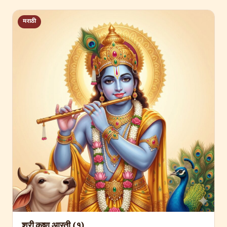
मराठी
श्री कृष्ण आरती (१)