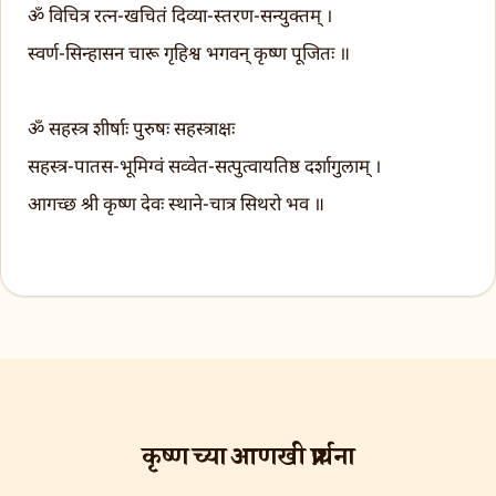
ॐ विचित्र रत्न-खचितं दिव्या-स्तरण-सन्युक्तम् ।
स्वर्ण-सिन्हासन चारू गृहिश्व भगवन् कृष्ण पूजितः ॥
ॐ सहस्त्र शीर्षाः पुरुषः सहस्त्राक्षः
सहस्त्र-पातस-भूमिग्वं सव्वेत-सत्पुत्वायतिष्ठ दर्शागुलाम् ।
आगच्छ श्री कृष्ण देवः स्थाने-चात्र सिथरो भव ॥
कृष्ण च्या आणखी प्रार्थना