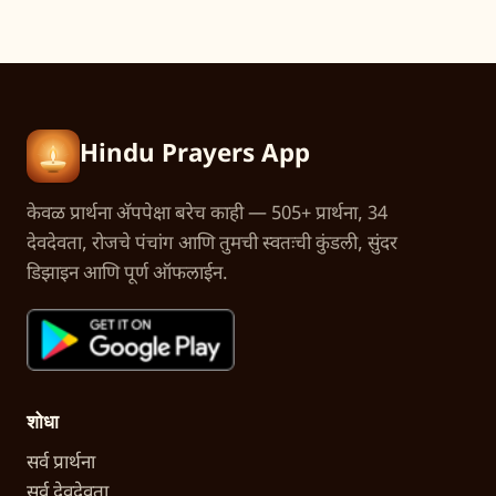
Hindu Prayers App
केवळ प्रार्थना अ‍ॅपपेक्षा बरेच काही — 505+ प्रार्थना, 34
देवदेवता, रोजचे पंचांग आणि तुमची स्वतःची कुंडली, सुंदर
डिझाइन आणि पूर्ण ऑफलाईन.
शोधा
सर्व प्रार्थना
सर्व देवदेवता