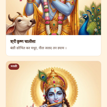
श्री कृष्ण चालीसा
बंशी शोभित कर मधुर, नील जलद तन श्याम ।
मराठी