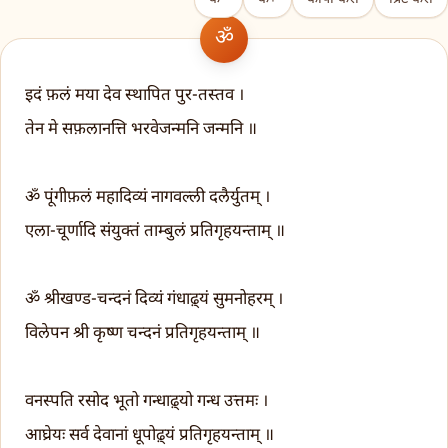
इदं फ़लं मया देव स्थापित पुर-तस्तव ।
तेन मे सफ़लानत्ति भरवेजन्मनि जन्मनि ॥
ॐ पूंगीफ़लं महादिव्यं नागवल्ली दलैर्युतम् ।
एला-चूर्णादि संयुक्तं ताम्बुलं प्रतिगृहयन्ताम् ॥
ॐ श्रीखण्ड-चन्दनं दिव्यं गंधाढ़्यं सुमनोहरम् ।
विलेपन श्री कृष्ण चन्दनं प्रतिगृहयन्ताम् ॥
वनस्पति रसोद भूतो गन्धाढ़्यो गन्ध उत्तमः ।
आघ्रेयः सर्व देवानां धूपोढ़्यं प्रतिगृहयन्ताम् ॥