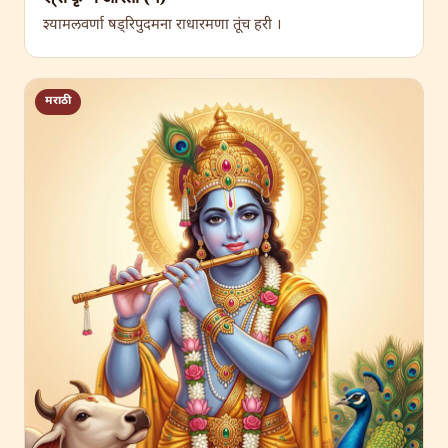
श्यामलवर्णा षड्रिपुदमना राधारमणा तूंच हरी ।
मराठी