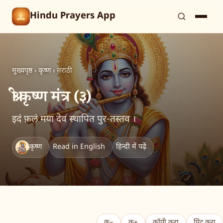
Hindu Prayers App
मुख्यपृष्ठ
›
कृष्ण
›
मराठी
श्री कृष्ण मंत्र (३)
इदं फ़लं मया देव स्थापित पुर-तस्तव ।
कृष्ण
Read in English
हिन्दी में पढ़ें
क−
क+
कॉपी करा
प्रिंट करा