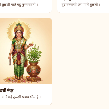
 तुळशी माते बहु पुण्यपावनी ।
वृंदावनवासी जय माये तुळशी ।
ुळशी मंत्र
पुराय विद्महे तुळशी पत्राय धीमहि ।