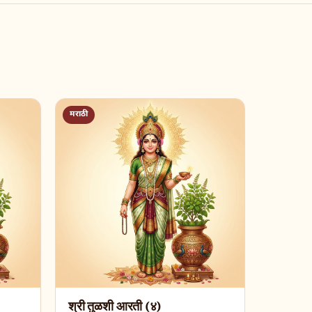
मराठी
श्री तुळशी आरती (४)