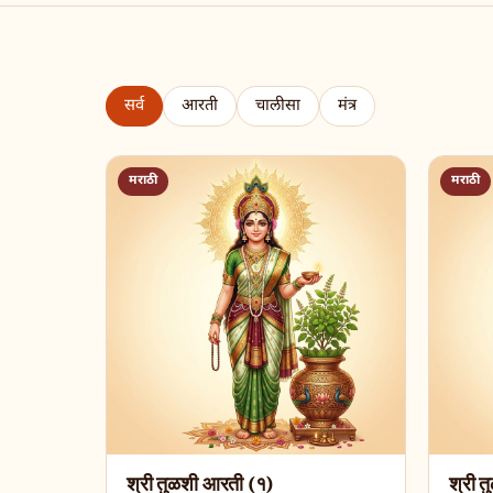
सर्व
आरती
चालीसा
मंत्र
मराठी
मराठी
श्री तुळशी आरती (१)
श्री 