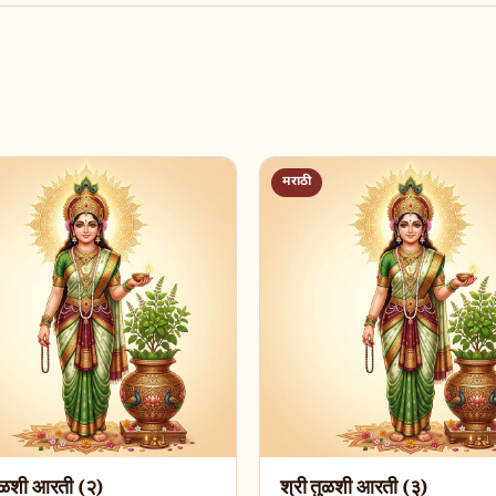
मराठी
तुळशी आरती (२)
श्री तुळशी आरती (३)