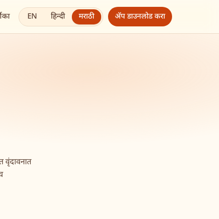
EN
हिन्दी
मराठी
शिका
अ‍ॅप डाउनलोड करा
ात वृंदावनात
ेच