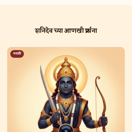
शनिदेव च्या आणखी प्रार्थना
मराठी