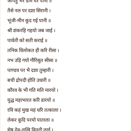
आपहुं भरे डोम घर पानी ॥
तैसे नल पर दशा सिरानी ।
भूंजी-मीन कूद गई पानी ॥
श्री शंकरहि गहयो जब जाई ।
पार्वती को सती कराई ॥
तनिक विलोकत ही करि रीसा ।
नभ उड़ि गयो गौरिसुत सीसा ॥
पाण्डव पर भै दशा तुम्हारी ।
बची द्रोपदी होति उधारी ॥
कौरव के भी गति मति मारयो ।
युद्ध महाभारत करि डारयो ॥
रवि कहं मुख महं धरि तत्काला ।
लेकर कूदि परयो पाताला ॥
शेष देव-लखि विनती लाई ।