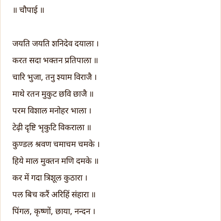
॥ चौपाई ॥
जयति जयति शनिदेव दयाला ।
करत सदा भक्तन प्रतिपाला ॥
चारि भुजा, तनु श्याम विराजै ।
माथे रतन मुकुट छवि छाजै ॥
परम विशाल मनोहर भाला ।
टेढ़ी दृष्टि भृकुटि विकराला ॥
कुण्डल श्रवण चमाचम चमके ।
हिये माल मुक्तन मणि दमके ॥
कर में गदा त्रिशूल कुठारा ।
पल बिच करैं अरिहिं संहारा ॥
पिंगल, कृष्णों, छाया, नन्दन ।