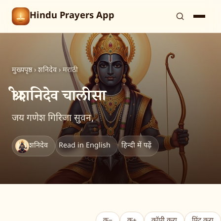
Hindu Prayers App
मुख्यपृष्ठ
›
शनिदेव
›
मराठी
श्री शनिदेव चालीसा
जय गणेश गिरिजा सुवन,
शनिदेव
Read in English
हिन्दी में पढ़ें
क−
क+
कॉपी करा
प्रिंट करा