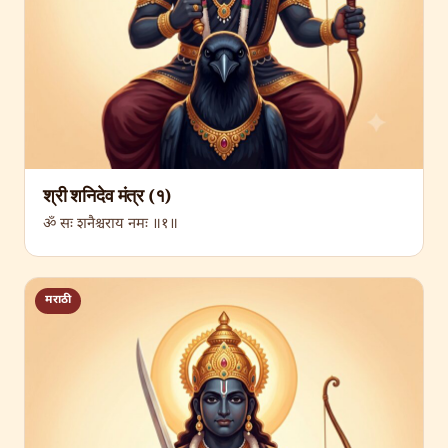
श्री शनिदेव मंत्र (१)
ॐ सः शनैश्चराय नमः ॥१॥
मराठी