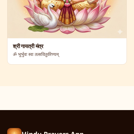
श्री गायत्री मंत्र
ॐ भूर्भुवः स्वः तत्सवितुर्वरेण्यम्