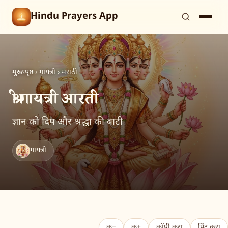
Hindu Prayers App
मुख्यपृष्ठ
›
गायत्री
›
मराठी
श्री गायत्री आरती
ज्ञान को दिप और श्रद्धा की बाटी
गायत्री
क−
क+
कॉपी करा
प्रिंट करा