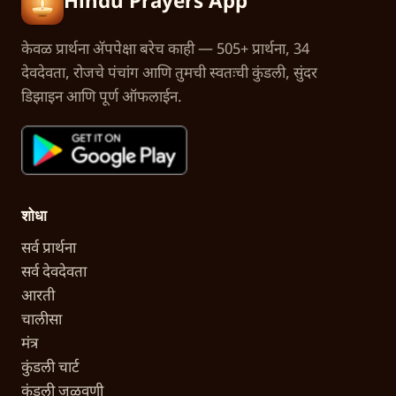
Hindu Prayers App
केवळ प्रार्थना अ‍ॅपपेक्षा बरेच काही — 505+ प्रार्थना, 34
देवदेवता, रोजचे पंचांग आणि तुमची स्वतःची कुंडली, सुंदर
डिझाइन आणि पूर्ण ऑफलाईन.
शोधा
सर्व प्रार्थना
सर्व देवदेवता
आरती
चालीसा
मंत्र
कुंडली चार्ट
कुंडली जुळवणी