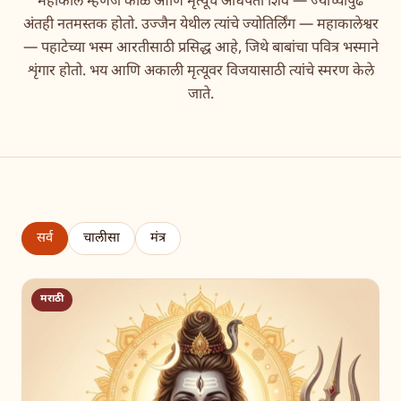
महाकाल म्हणजे काळ आणि मृत्यूचे अधिपती शिव — ज्यांच्यापुढे
अंतही नतमस्तक होतो. उज्जैन येथील त्यांचे ज्योतिर्लिंग — महाकालेश्वर
— पहाटेच्या भस्म आरतीसाठी प्रसिद्ध आहे, जिथे बाबांचा पवित्र भस्माने
शृंगार होतो. भय आणि अकाली मृत्यूवर विजयासाठी त्यांचे स्मरण केले
जाते.
सर्व
चालीसा
मंत्र
मराठी