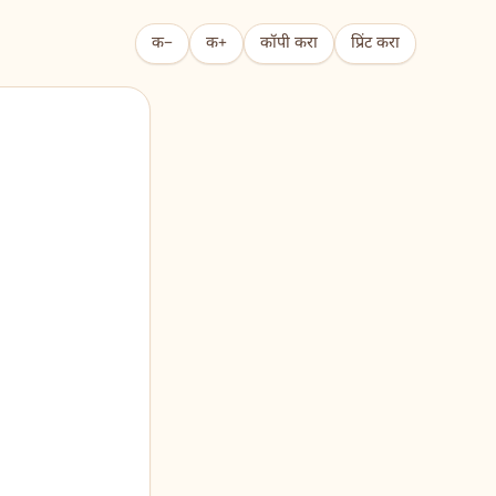
क−
क+
कॉपी करा
प्रिंट करा