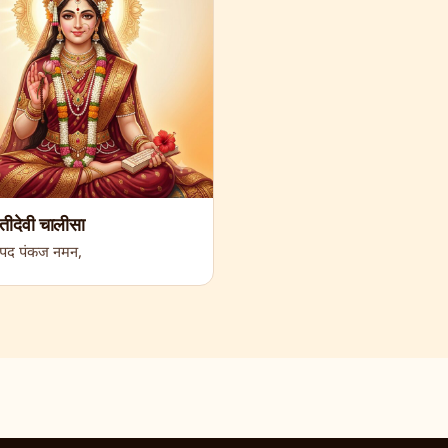
तीदेवी चालीसा
रु पद पंकज नमन,