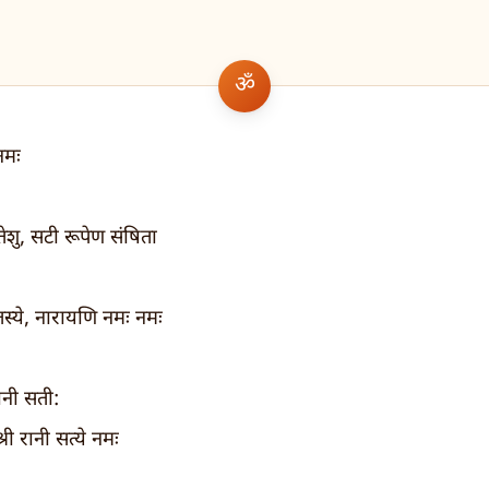
 नमः
ूतेशु, सटी रूपेण संषिता
तस्ये, नारायणि नमः नमः
रानी सती:
्री रानी सत्ये नमः