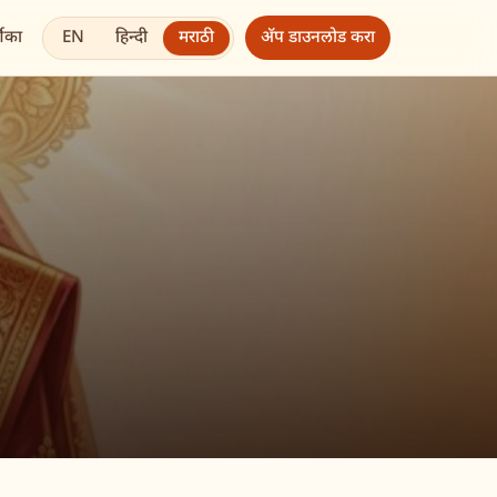
EN
हिन्दी
मराठी
शिका
अ‍ॅप डाउनलोड करा