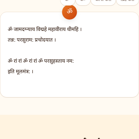
ॐ जामदग्न्याय विद्महे महावीराय धीमहि ।
तन्न: परशुराम: प्रचोदयात ।
ॐ रां रां ॐ रां रां ॐ परशुहस्ताय नम:
इति मूलमंत्र: ।