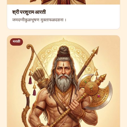
श्री परशुराम आरती
जमदग्नीकुळभूषण मुक्ताफळदशना ।
मराठी