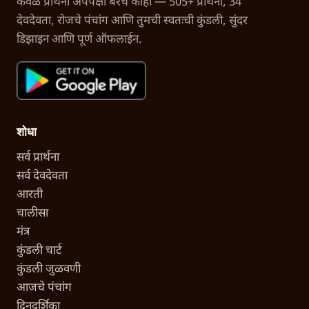
केवळ प्रार्थना अ‍ॅपपेक्षा बरेच काही — 505+ प्रार्थना, 34
देवदेवता, रोजचे पंचांग आणि तुमची स्वतःची कुंडली, सुंदर
डिझाइन आणि पूर्ण ऑफलाईन.
शोधा
सर्व प्रार्थना
सर्व देवदेवता
आरती
चालीसा
मंत्र
कुंडली चार्ट
कुंडली जुळवणी
आजचे पंचांग
दिनदर्शिका