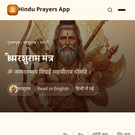
Hindu Prayers App
मुख्यपृष्ठ
›
परशुराम
›
मराठी
श्री परशुराम मंत्र
ॐ जामदग्न्याय विद्महे महावीराय धीमहि ।
परशुराम
Read in English
हिन्दी में पढ़ें
क−
क+
कॉपी करा
प्रिंट करा