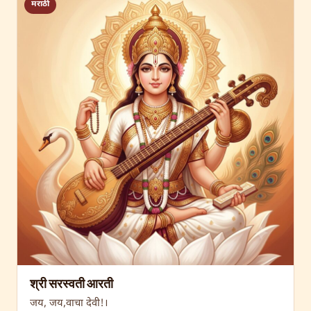
मराठी
श्री सरस्वती आरती
जय, जय,वाचा देवी!।