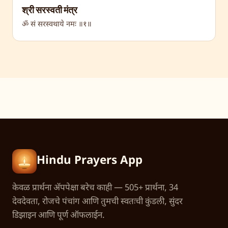
श्री सरस्वती मंत्र
ॐ सं सरस्वथाये नमः ॥१॥
Hindu Prayers App
केवळ प्रार्थना अ‍ॅपपेक्षा बरेच काही — 505+ प्रार्थना, 34
देवदेवता, रोजचे पंचांग आणि तुमची स्वतःची कुंडली, सुंदर
डिझाइन आणि पूर्ण ऑफलाईन.