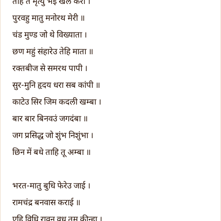
तेहि ते मृत्यु भई खल केरी ।
पुरवहु मातु मनोरथ मेरी ॥
चंड मुण्ड जो थे विख्याता ।
छण महुं संहारेउ तेहि माता ॥
रक्तबीज से समरथ पापी ।
सुर-मुनि हृदय धरा सब कांपी ॥
काटेउ सिर जिम कदली खम्बा ।
बार बार बिनवउं जगदंबा ॥
जग प्रसिद्ध जो शुंभ निशुंभा ।
छिन में बधे ताहि तू अम्बा ॥
भरत-मातु बुधि फेरेउ जाई ।
रामचंद्र बनवास कराई ॥
एहि विधि रावन वध तुम कीन्हा ।