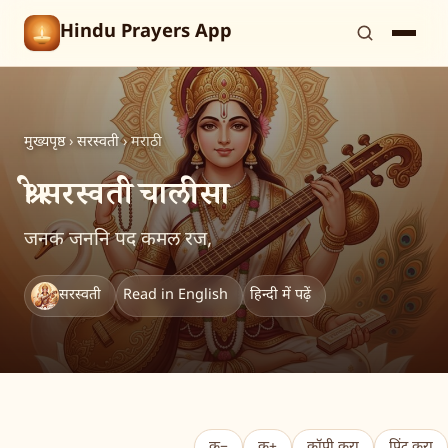
Hindu Prayers App
मुख्यपृष्ठ
›
सरस्वती
›
मराठी
श्री सरस्वती चालीसा
जनक जननि पद कमल रज,
सरस्वती
Read in English
हिन्दी में पढ़ें
क−
क+
कॉपी करा
प्रिंट करा