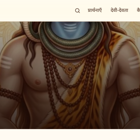
प्रार्थनाएँ
देवी-देवता
क