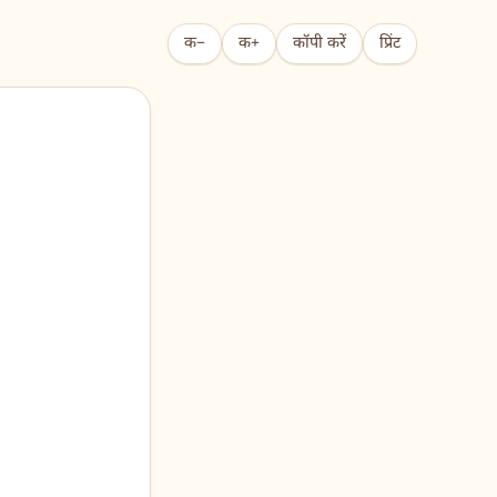
क−
क+
कॉपी करें
प्रिंट