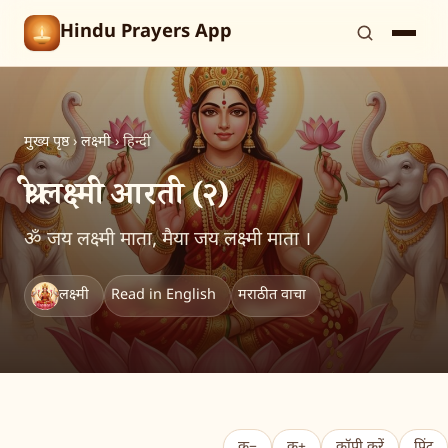
Hindu Prayers App
मुख्य पृष्ठ
›
लक्ष्मी
›
हिन्दी
श्री लक्ष्मी आरती (२)
ॐ जय लक्ष्मी माता, मैया जय लक्ष्मी माता ।
लक्ष्मी
Read in English
मराठीत वाचा
क−
क+
कॉपी करें
प्रिंट