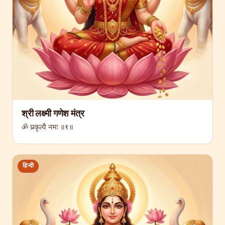
श्री लक्ष्मी गणेश मंत्र
ॐ प्रकृत्यै नमः ॥१॥
हिन्दी