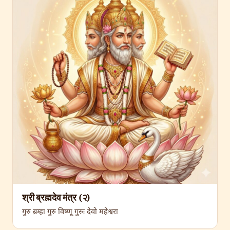
श्री ब्रह्मदेव मंत्र (२)
गुरु ब्रम्हा गुरु विष्णू गुरुः देवो महेश्वरा