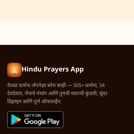
Hindu Prayers App
केवळ प्रार्थना अ‍ॅपपेक्षा बरेच काही — 505+ प्रार्थना, 34
देवदेवता, रोजचे पंचांग आणि तुमची स्वतःची कुंडली, सुंदर
डिझाइन आणि पूर्ण ऑफलाईन.