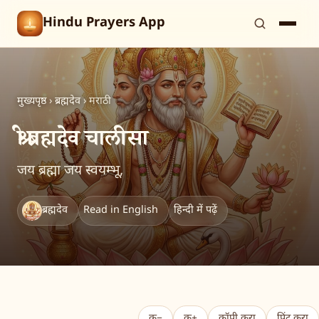
Hindu Prayers App
मुख्यपृष्ठ
›
ब्रह्मदेव
›
मराठी
श्री ब्रह्मदेव चालीसा
जय ब्रह्मा जय स्वयम्भू,
ब्रह्मदेव
Read in English
हिन्दी में पढ़ें
क−
क+
कॉपी करा
प्रिंट करा