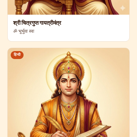
श्री चित्रगुप्त गायत्रीमंत्र
ॐ भूर्भुवः स्वः
हिन्दी