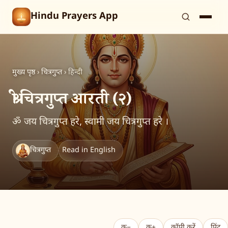
Hindu Prayers App
मुख्य पृष्ठ
›
चित्रगुप्त
›
हिन्दी
श्री चित्रगुप्त आरती (२)
ॐ जय चित्रगुप्त हरे, स्वामी जय चित्रगुप्त हरे ।
चित्रगुप्त
Read in English
क−
क+
कॉपी करें
प्रिंट