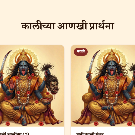
काली च्या आणखी प्रार्थना
मराठी
काली चालीसा (२)
श्री काली मंत्र