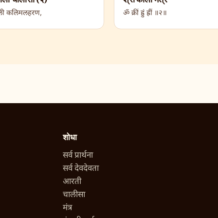
ी कलिमलहरण,
ॐ क्रीं ह्रुं ह्रीं ॥२॥
शोधा
सर्व प्रार्थना
सर्व देवदेवता
आरती
चालीसा
मंत्र