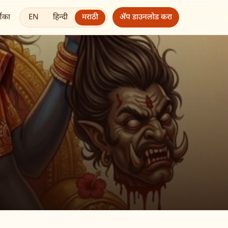
EN
हिन्दी
मराठी
शिका
अ‍ॅप डाउनलोड करा