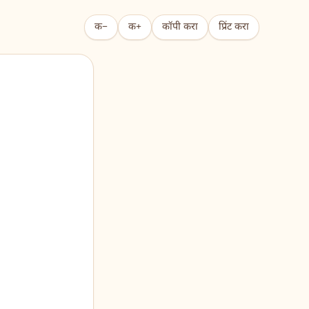
क−
क+
कॉपी करा
प्रिंट करा