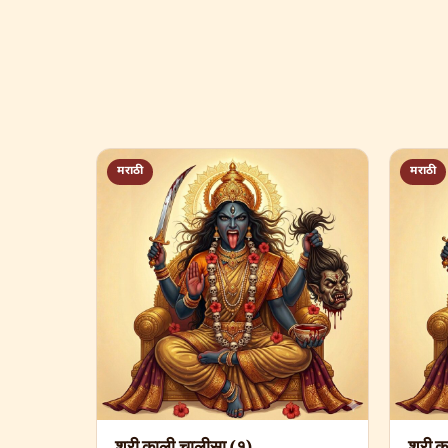
मराठी
मराठी
श्री काली चालीसा (१)
श्री 