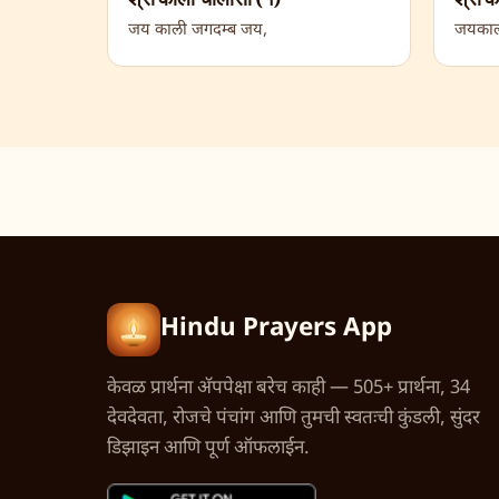
जय काली जगदम्ब जय,
जयकाल
Hindu Prayers App
केवळ प्रार्थना अ‍ॅपपेक्षा बरेच काही — 505+ प्रार्थना, 34
देवदेवता, रोजचे पंचांग आणि तुमची स्वतःची कुंडली, सुंदर
डिझाइन आणि पूर्ण ऑफलाईन.