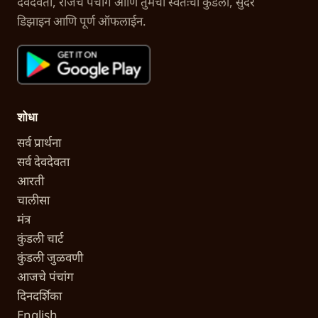
देवदेवता, रोजचे पंचांग आणि तुमची स्वतःची कुंडली, सुंदर
डिझाइन आणि पूर्ण ऑफलाईन.
शोधा
सर्व प्रार्थना
सर्व देवदेवता
आरती
चालीसा
मंत्र
कुंडली चार्ट
कुंडली जुळवणी
आजचे पंचांग
दिनदर्शिका
English