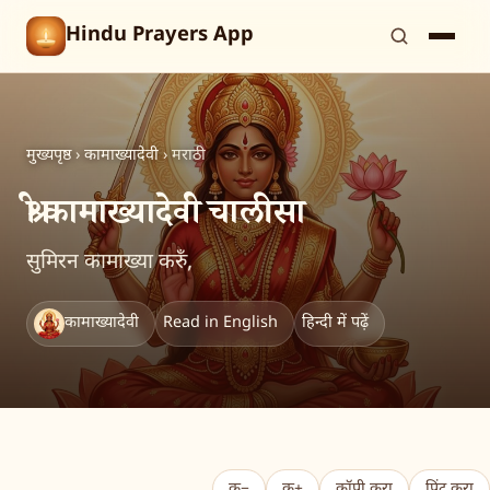
Hindu Prayers App
मुख्यपृष्ठ
›
कामाख्यादेवी
›
मराठी
श्री कामाख्यादेवी चालीसा
सुमिरन कामाख्या करुँ,
कामाख्यादेवी
Read in English
हिन्दी में पढ़ें
क−
क+
कॉपी करा
प्रिंट करा