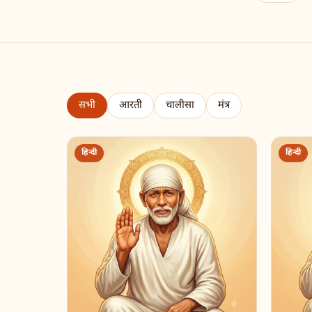
सभी
आरती
चालीसा
मंत्र
हिन्दी
हिन्दी