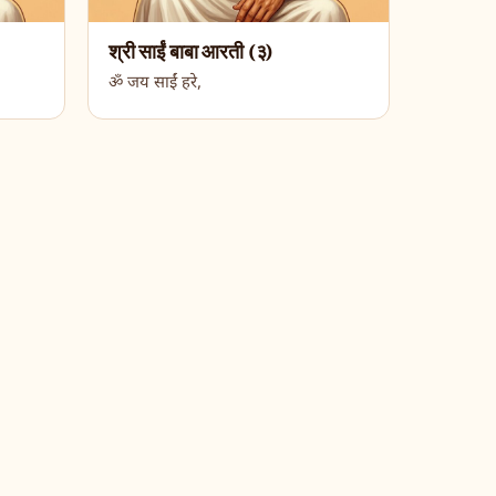
श्री साईं बाबा आरती (३)
ॐ जय साईं हरे,