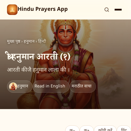
Hindu Prayers App
मुख्य पृष्ठ
›
हनुमान
›
हिन्दी
श्री हनुमान आरती (१)
आरती कीजै हनुमान लाला की ।
हनुमान
Read in English
मराठीत वाचा
क−
क+
कॉपी करें
प्रिंट