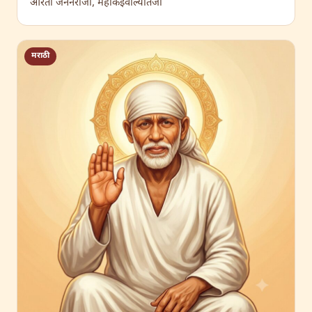
आरती जननराजा, महाकेईवाल्यातेजा
मराठी