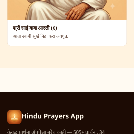
श्री साईं बाबा आरती (६)
आता स्वामी सुखे निद्रा करा अवधूत,
Hindu Prayers App
केवळ प्रार्थना अ‍ॅपपेक्षा बरेच काही — 505+ प्रार्थना, 34