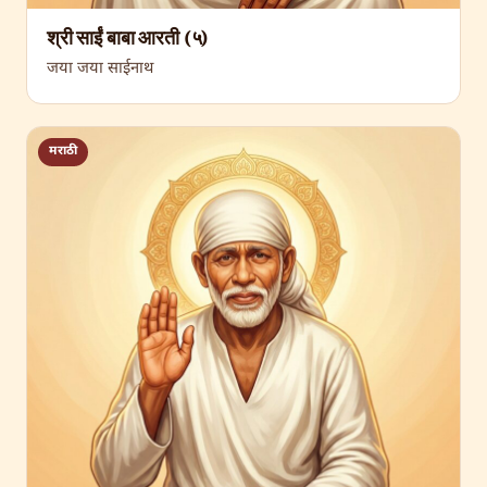
श्री साईं बाबा आरती (५)
जया जया साईनाथ
मराठी