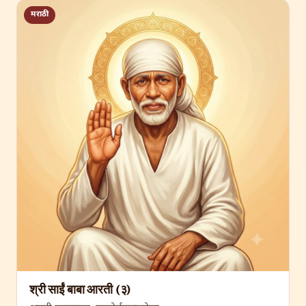
मराठी
श्री साईं बाबा आरती (३)