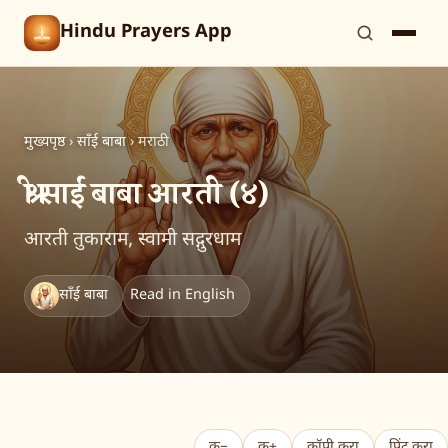
Hindu Prayers App
मुख्यपृष्ठ
›
साँई बाबा
›
मराठी
श्री साईं बाबा आरती (४)
आरती तुकाराम, स्वामी सद्गुरधाम
साँई बाबा
Read in English
क−
क+
कॉपी करा
प्रिंट करा