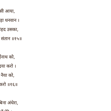
ासी आया,
ड़ा धनवान ।
ेहद उसका,
ी संतान ॥१५॥
ईनाथ को,
दया करो ।
 नैया को,
ार करो ॥१६॥
ना अंधेरा,