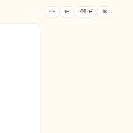
क−
क+
कॉपी करें
प्रिंट