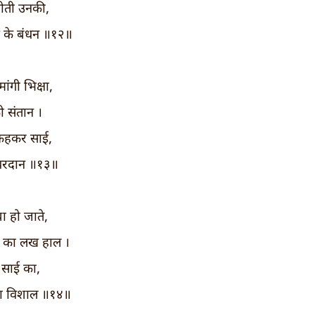
ोती उनकी,
ख के बंधन ॥१२॥
ांगी भिक्षा,
ो संतान ।
 कहकर साई,
 वरदान ॥१३॥
बा हो जाते,
न का लख हाल ।
 साई का,
हा विशाल ॥१४॥