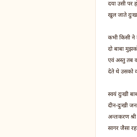
दया उसी पर ह
खुल जाते दुः
कभी किसी ने म
दो बाबा मुझक
एवं अस्तु तब
देते थे उसको
स्वयं दुःखी बा
दीन-दुःखी ज
अन्तःकरण श्री
सागर जैसा र