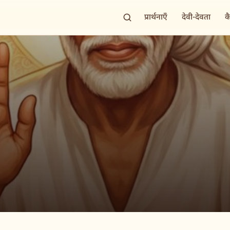
प्रार्थनाएँ
देवी-देवता
क