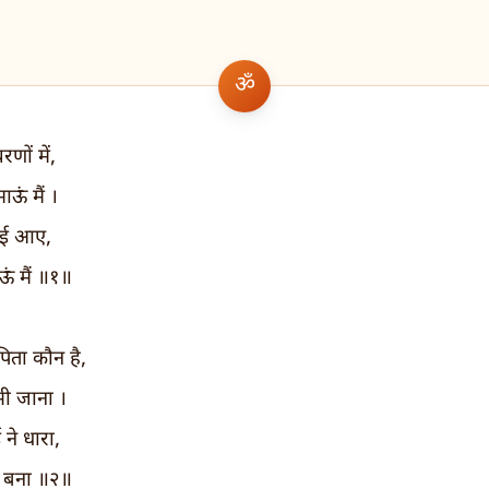
णों में,
ऊं मैं ।
ाई आए,
ऊं मैं ॥१॥
पिता कौन है,
भी जाना ।
 ने धारा,
हा बना ॥२॥