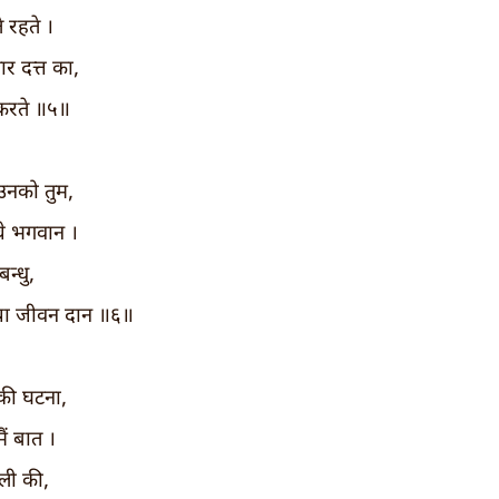
 रहते ।
 दत्त का,
करते ॥५॥
उनको तुम,
्चे भगवान ।
न्धु,
िया जीवन दान ॥६॥
 की घटना,
मैं बात ।
ली की,