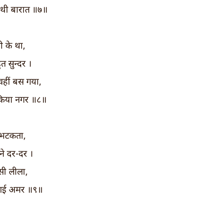
 थी बारात ॥७॥
 के था,
 सुन्दर ।
ीं बस गया,
किया नगर ॥८॥
 भटकता,
सने दर-दर ।
ी लीला,
ो गई अमर ॥९॥