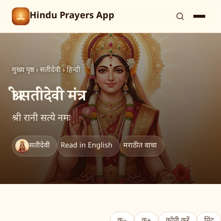
Hindu Prayers App
मुख्य पृष्ठ
›
सतीदेवी
›
हिन्दी
श्री सतीदेवी मंत्र
श्री रानी सत्ये नमः
सतीदेवी
Read in English
मराठीत वाचा
क−
क+
कॉपी करें
प्रिंट