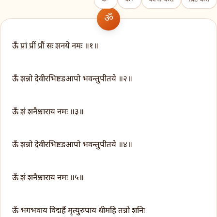
ऊँ प्रां प्रीं प्रौं सः शनये नमः ॥१॥
ऊँ शन्नो देवीरभिष्टडआपो भवन्तुपीतये ॥२॥
ऊँ शं शनैश्चाराय नमः ॥३॥
ऊँ शन्नो देवीरभिष्टडआपो भवन्तुपीतये ॥४॥
ऊँ शं शनैश्चाराय नमः ॥५॥
ऊँ भगभवाय विद्महैं मृत्युरुपाय धीमहि तन्नो शनिः