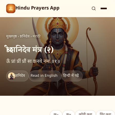
Hindu Prayers App
मुख्यपृष्ठ
›
शनिदेव
›
मराठी
श्री शनिदेव मंत्र (२)
ऊँ प्रां प्रीं प्रौं सः शनये नमः ॥१॥
शनिदेव
Read in English
हिन्दी में पढ़ें
क−
क+
कॉपी करा
प्रिंट करा