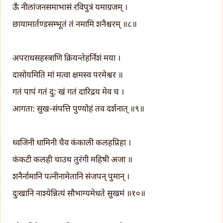
ऊँ नीलांजनसमाभासं रविपुत्रं यमाग्रजम्‌ ।
छायामार्तण्डसम्भूतं तं नमामि शनैश्चरम् ॥८॥
अपराधसहस्त्राणि क्रियन्तेहर्निशं मया ।
दासोयमिति मां मत्वा क्षमस्व परमेश्वर ॥
गतं पापं गतं दु: खं गतं दारिद्रय मेव च ।
आगता: सुख-संपत्ति पुण्योहं तव दर्शनात् ॥९॥
ध्वजिनी धामिनी चैव कंकाली कलहप्रिहा ।
कंकटी कलही चाउथ तुरंगी महिषी अजा ॥
शनैर्नामानि पत्नीनामेतानि संजपन् पुमान् ।
दुःखानि नाश्येन्नित्यं सौभाग्यमेधते सुखमं ॥१०॥