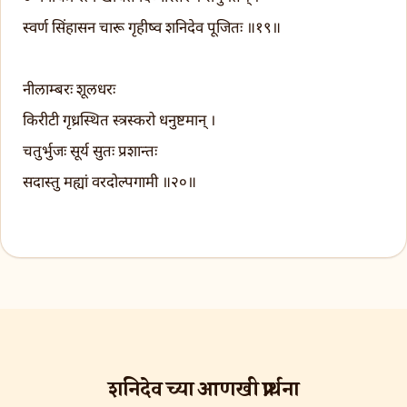
स्वर्ण सिंहासन चारू गृहीष्व शनिदेव पूजितः ॥१९॥
नीलाम्बरः शूलधरः
किरीटी गृध्रस्थित स्त्रस्करो धनुष्टमान् ।
चतुर्भुजः सूर्य सुतः प्रशान्तः
सदास्तु मह्यां वरदोल्पगामी ॥२०॥
शनिदेव च्या आणखी प्रार्थना