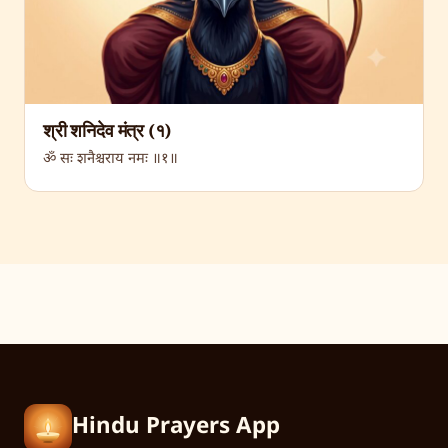
श्री शनिदेव मंत्र (१)
ॐ सः शनैश्चराय नमः ॥१॥
Hindu Prayers App