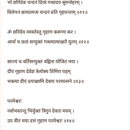
भो शनिदेवः चन्दनं दिव्यं गन्धादय सुमनोहरम् ।
विलेपन छायात्मजः चन्दनं प्रति गृहयन्ताम् ॥११॥
ॐ शनिदेव नमस्तेस्तु गृहाण करूणा कर ।
अर्घ्यं च फ़लं सन्युक्तं गन्धमाल्याक्षतै युतम् ॥१२॥
साज्यं च वर्तिसन्युक्तं वह्निना योजितं मया ।
दीपं गृहाण देवेशं त्रेलोक्य तिमिरा पहम्
भक्त्या दीपं प्रयच्छामि देवाय परमात्मने ॥१३॥
परमेश्वरः
नर्वाभस्तन्तु भिर्युक्तं त्रिगुनं देवता मयम् ।
उप वीतं मया दत्तं गृहाण परमेश्वरः ॥१४॥