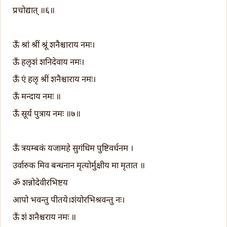
प्रचोद्यात् ॥६॥
ऊँ श्रां श्रीं श्रूं शनैश्चाराय नमः।
ऊँ हलृशं शनिदेवाय नमः।
ऊँ एं हलृ श्रीं शनैश्चाराय नमः।
ऊँ मन्दाय नमः ॥
ऊँ सूर्य पुत्राय नमः ॥७॥
ऊँ त्रयम्बकं यजामहे सुगंधिम पुष्टिवर्धनम ।
उर्वारुक मिव बन्धनान मृत्योर्मुक्षीय मा मृतात ॥
ॐ शन्नोदेवीरभिष्टय
आपो भवन्तु पीतये।शंयोरभिश्रवन्तु नः।
ऊँ शं शनैश्चराय नमः ॥