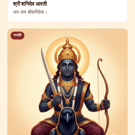
श्री शनिदेव आरती
जय जय श्रीशनिदेवा ।
मराठी