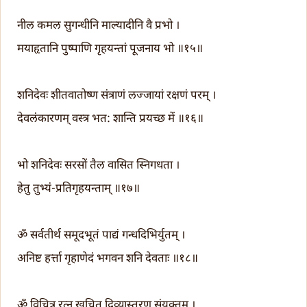
नील कमल सुगन्धीनि माल्यादीनि वै प्रभो ।
मयाहृतानि पुष्पाणि गृहयन्तां पूजनाय भो ॥१५॥
शनिदेवः शीतवातोष्ण संत्राणं लज्जायां रक्षणं परम् ।
देवलंकारणम् वस्त्र भत: शान्ति प्रयच्छ में ॥१६॥
भो शनिदेवः सरसों तैल वासित स्निगधता ।
हेतु तुभ्यं-प्रतिगृहयन्ताम् ॥१७॥
ॐ सर्वतीर्थ समूदभूतं पाद्यं गन्धदिभिर्युतम् ।
अनिष्ट हर्त्ता गृहाणेदं भगवन शनि देवताः ॥१८॥
ॐ विचित्र रत्न खचित दिव्यास्तरण संयुक्तम् ।