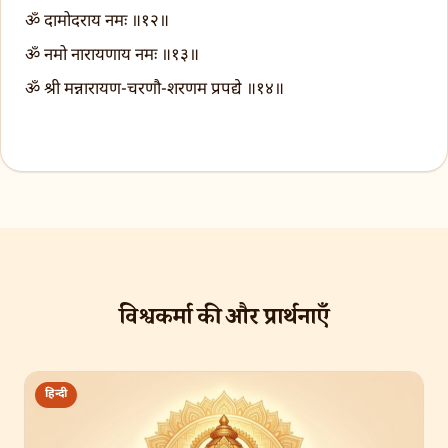
ॐ दामोदराय नमः ॥१२॥
ॐ नमो नारायणाय नमः ॥१३॥
ॐ श्री मन्नारायण-चरणौ-शरणम प्रपद्ये ॥१४॥
विश्वकर्मा की और प्रार्थनाएँ
हिन्दी