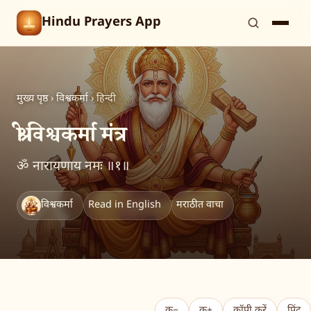
Hindu Prayers App
मुख्य पृष्ठ
›
विश्वकर्मा
›
हिन्दी
श्री विश्वकर्मा मंत्र
ॐ नारायणाय नमः ॥१॥
विश्वकर्मा
Read in English
मराठीत वाचा
क−
क+
कॉपी करें
प्रिंट