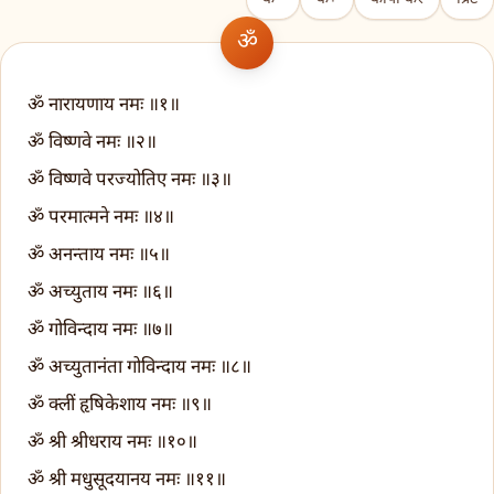
ॐ नारायणाय नमः ॥१॥
ॐ विष्णवे नमः ॥२॥
ॐ विष्णवे परज्योतिए नमः ॥३॥
ॐ परमात्मने नमः ॥४॥
ॐ अनन्ताय नमः ॥५॥
ॐ अच्युताय नमः ॥६॥
ॐ गोविन्दाय नमः ॥७॥
ॐ अच्युतानंता गोविन्दाय नमः ॥८॥
ॐ क्लीं हृषिकेशाय नमः ॥९॥
ॐ श्री श्रीधराय नमः ॥१०॥
ॐ श्री मधुसूदयानय नमः ॥११॥