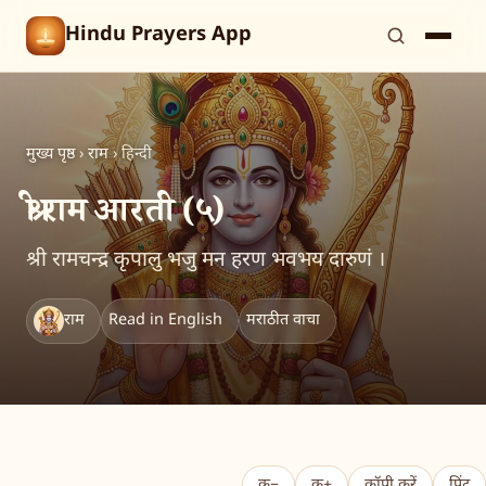
Hindu Prayers App
मुख्य पृष्ठ
›
राम
›
हिन्दी
श्री राम आरती (५)
श्री रामचन्द्र कृपालु भजु मन हरण भवभय दारुणं ।
राम
Read in English
मराठीत वाचा
क−
क+
कॉपी करें
प्रिंट