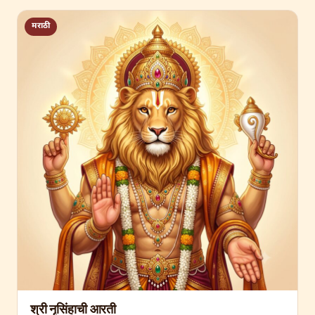
मराठी
श्री नृसिंहाची आरती