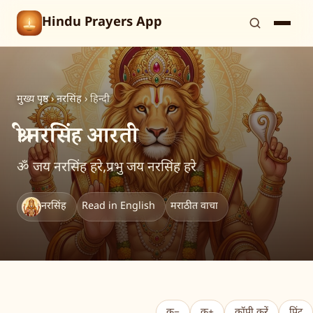
Hindu Prayers App
मुख्य पृष्ठ
›
नरसिंह
›
हिन्दी
श्री नरसिंह आरती
ॐ जय नरसिंह हरे,प्रभु जय नरसिंह हरे
नरसिंह
Read in English
मराठीत वाचा
क−
क+
कॉपी करें
प्रिंट