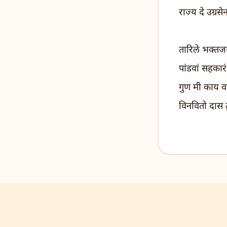
राज्य दे उग्
तारिले भक्तजन,
पांडवां सहकारं
गुण मी काय वर्
विनवितो दास 