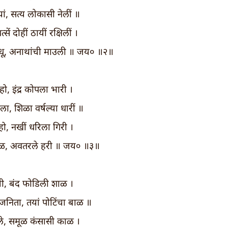
ियां, सत्य लोकासी नेलीं ॥
सें दोहीं ठायीं रक्षिलीं ।
सिंधू, अनाथांची माउली ॥ जय० ॥२॥
 हो, इंद्र कोपला भारी ।
ा, शिळा वर्षल्या धारीं ॥
 हो, नखीं धरिला गिरी ।
ाळ, अवतरले हरी ॥ जय० ॥३॥
ची, बंद फोडिली शाळ ।
वजनिता, तयां पोटिंचा बाळ ॥
ियेले, समूळ कंसासी काळ ।