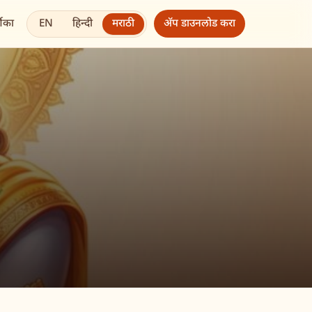
EN
हिन्दी
मराठी
शिका
अ‍ॅप डाउनलोड करा