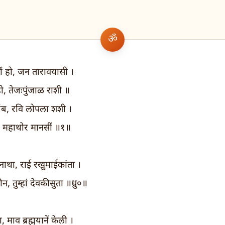
ं हो, जन तारावयासी ।
हो, तेजःपुंजाळ राशी ॥
ंब, रवि लोपला शशी ।
ं, महाथोर मानसीं ॥१॥
नाथा, राई रखुमाईकांता ।
 तुम्हां देवकीसुता ॥ध्रु०॥
माव ब्रह्मयानें केली ।