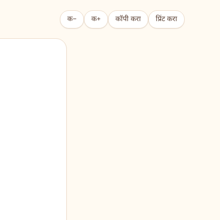
क−
क+
कॉपी करा
प्रिंट करा