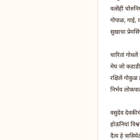
वत्सेंही चोरुन
गोपाळ, गाई, वत्
सुखाचा प्रेम
चारितां गोधलें
मेघ जो कडाडील
रक्षिलें गोकुळ
निर्भय लोकप
वसुदेव देवकी
होऊनियां विश्
दैत्य हे त्रास