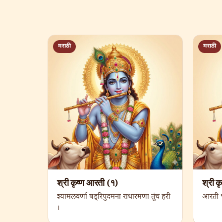
मराठी
मराठी
श्री कृष्ण आरती (१)
श्री क
श्यामलवर्णा षड्रिपुदमना राधारमणा तूंच हरी
आरती भ
।