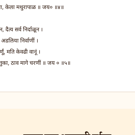
रसेना, केला मथुरापाळ ॥ जय० ॥४॥
 दैत्य सर्व निर्दाळून ।
 अडलिया निर्वाणीं ।
णूं, मति केवढी वानूं ।
तुका, ठाव मागे चरणीं ॥ जय ० ॥५॥