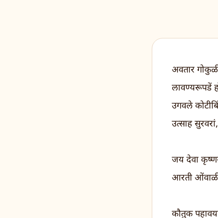
अवतार गोकुळी
लावण्यरूपडें 
उगवले कोटीबि
उत्साह सुरवरा
जय देवा कृष्ण
आरती ओंवाळीन,
कौतुक पहावया, 