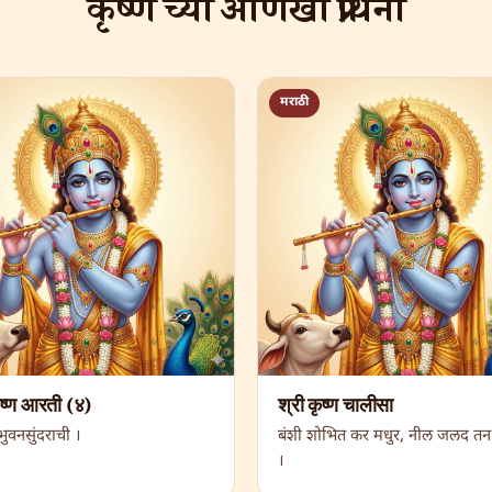
कृष्ण च्या आणखी प्रार्थना
मराठी
ृष्ण आरती (४)
श्री कृष्ण चालीसा
ुवनसुंदराची ।
बंशी शोभित कर मधुर, नील जलद तन 
।