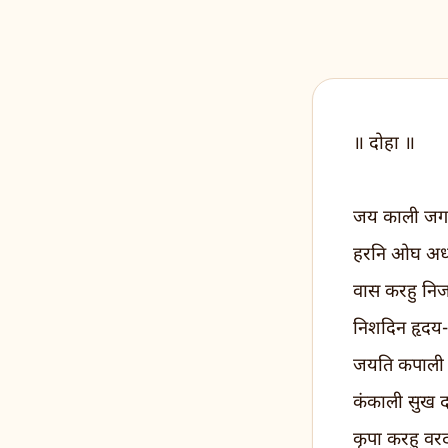
॥ दोहा ॥
जय काली जग
हरनि ओघ अध 
वास करहु निज
निशदिन हृदय-
जयति कपाली
कंकाली सुख द
कृपा करहु वर