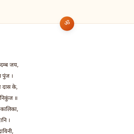
दम्ब जय,
पुंज ।
 दास के,
निकुंज ॥
 कालिका,
ानि ।
दायिनी,