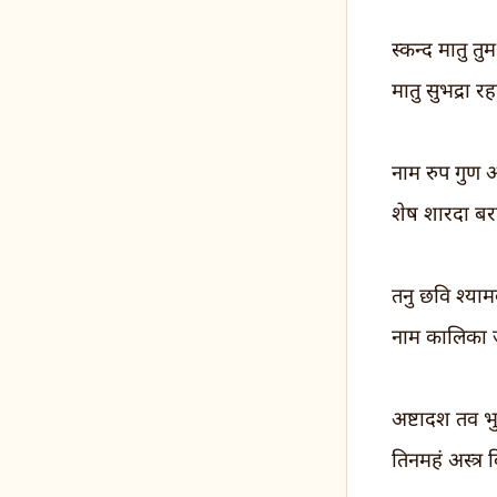
स्कन्द मातु तु
मातु सुभद्रा 
नाम रुप गुण अम
शेष शारदा ब
तनु छवि श्याम
नाम कालिका 
अष्टादश तव भ
तिनमहं अस्त्र