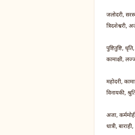
जलोदरी, सरस्
त्रिदशेश्वरी,
पुष्टितुष्टि, धृत
कामाक्षी, लज
महोदरी, कामाक
विनायकी, श्र
अजा, कर्ममोही,
धात्री, बाराही