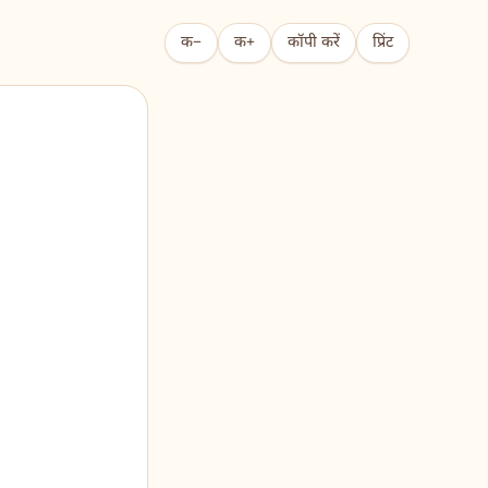
क−
क+
कॉपी करें
प्रिंट