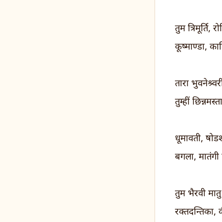
तुम त्रिमूर्ति,
कूष्माण्डा, क
तारा भुवनेश्र्व
तुम्हीं छिन्नमस
धूमावती, षोड
बगला, मातंगी
तुम भैरवी मात
रक्तदन्तिका,