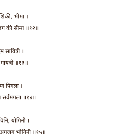
शिकी, भीमा ।
जग की सीमा ॥१२॥
ुम सावित्री ।
ां गायत्री ॥१३॥
ष्ण पिंगला ।
म सर्वमंगला ॥१४॥
विनि, योगिनी ।
तुम अगजग भोगिनी ॥१५॥