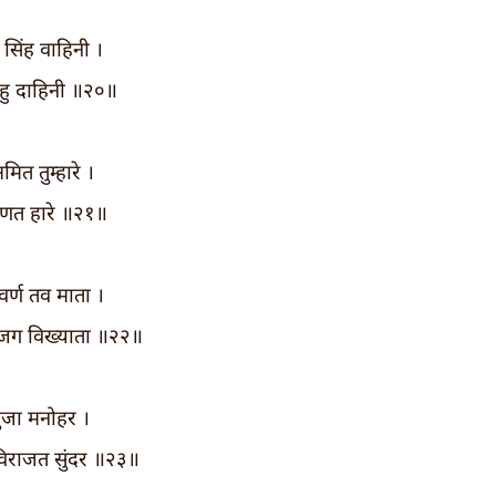
म सिंह वाहिनी ।
रहहु दाहिनी ॥२०॥
ित तुम्हारे ।
रणत हारे ॥२१॥
वर्ण तव माता ।
जग विख्याता ॥२२॥
ुजा मनोहर ।
 विराजत सुंदर ॥२३॥