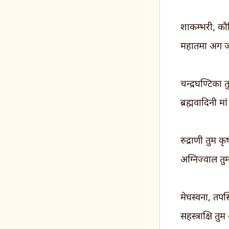
शाकम्भरी, कौ
महातमा अग 
चन्द्रघण्टिका त
ब्रह्मवादिनी म
रुद्राणी तुम कृ
अग्निज्वाल तु
मेघस्वना, तपस्
सहस्त्राक्षि 