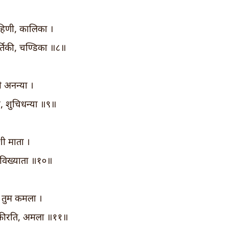
 रोहिणी, कालिका ।
ार्तिकी, चण्डिका ॥८॥
री अनन्या ।
्ता, शुचिधन्या ॥९॥
शी माता ।
 विख्याता ॥१०॥
ु तुम कमला ।
 कीरति, अमला ॥११॥