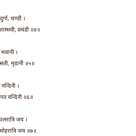
ुर्गा, चण्डी ।
शाम्भवी, प्रचंडी ॥४॥
, भवानी ।
, सती, मृडानी ॥५॥
 नन्दिनी ।
जगत वन्दिनी ॥६॥
कालरात्रि जय ।
 मोहरात्रि जय ॥७॥