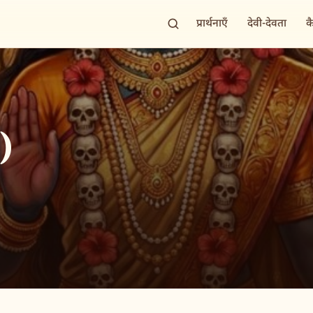
प्रार्थनाएँ
देवी-देवता
क
१)