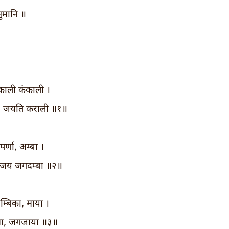
ुमानि ॥
ाली कंकाली ।
, जयति कराली ॥१॥
पर्णा, अम्बा ।
, जय जगदम्बा ॥२॥
म्बिका, माया ।
उमा, जगजाया ॥३॥