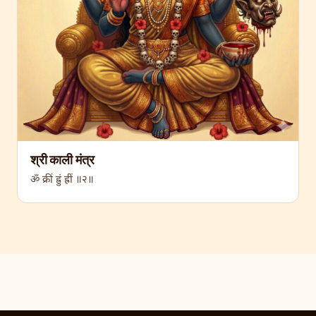
श्री काली मंत्र
ॐ क्रीं ह्रुं ह्रीं ॥२॥