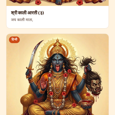
श्री काली आरती (३)
जय काली माता,
हिन्दी