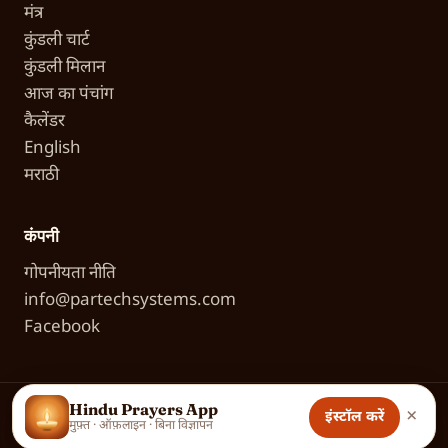
मंत्र
कुंडली चार्ट
कुंडली मिलान
आज का पंचांग
कैलेंडर
English
मराठी
कंपनी
गोपनीयता नीति
info@partechsystems.com
Facebook
Hindu Prayers App
×
इंस्टॉल करें
© 2026 Partech Systems. भक्तों के लिए स्नेह से बनाया गया।
मुफ़्त · ऑफ़लाइन · बिना विज्ञापन