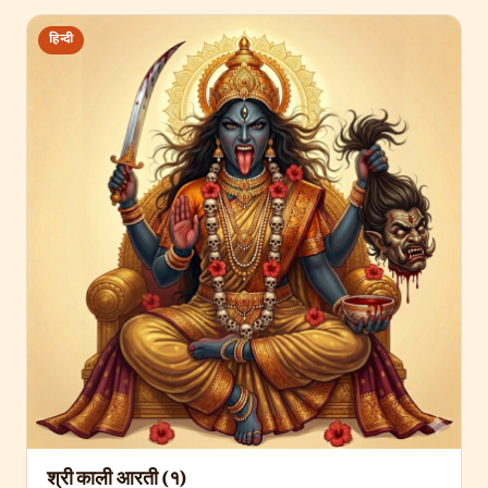
हिन्दी
श्री काली आरती (१)